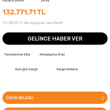
Garanti Süresi
24 Ay
132.771,71 TL
13.728,59 TL den başlayan taksitlerle!!
GELİNCE HABER VER
Arkadaşına Öner
Aynı gün kargo
Kargo bedava
ÜRÜN BILGISI