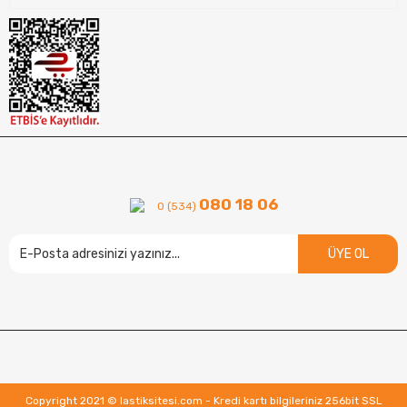
080 18 06
0 (534)
ÜYE OL
Copyright 2021 © lastiksitesi.com - Kredi kartı bilgileriniz 256bit SSL