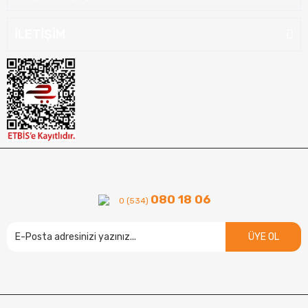
İLETİŞİM
080 18 06
0 (534)
ÜYE OL