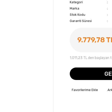
Kategori
Marka
Stok Kodu
Garanti Süresi
9.779,78 T
1.011,23 TL den başlayan ta
GE
Ar