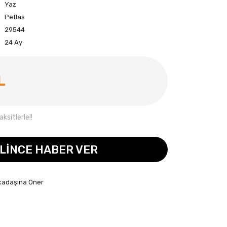
Yaz
Petlas
29544
24 Ay
L
ksitlerle!!
LİNCE HABER VER
kadaşına Öner