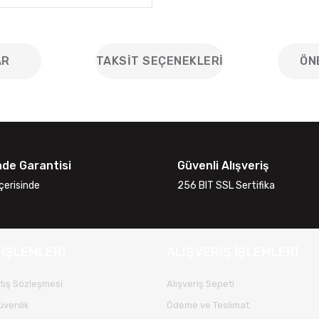
AR
TAKSIT SEÇENEKLERI
ÖN
iğer konularda yetersiz gördüğünüz noktaları öneri formunu kullanarak
Bu ürüne ilk yorumu siz yapın!
ade Garantisi
Güvenli Alışveriş
Yorum Yaz
çerisinde
256 BIT SSL Sertifika
 İŞLEMLERİ
ALIŞVERİŞ İŞLEMLERİ
tış Sözleşmesi
Alışveriş Sepeti
Güvenlik
Ödeme ve Teslimat