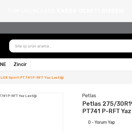
TÜM ÜRÜNLERDE
KARGO ÜCRETİ BİZDEN!
PNE
Zincir
LOX Sport PT741 P-RFT Yaz Lastiği
Petlas
Petlas 275/30R1
PT741 P-RFT Yaz 
0 - Yorum Yap