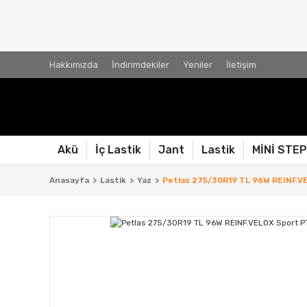
Hakkımızda
İndirimdekiler
Yeniler
İletişim
Akü
İç Lastik
Jant
Lastik
MİNİ STE
Anasayfa
Lastik
Yaz
Petlas 275/30R19 TL 96W REINF.VE