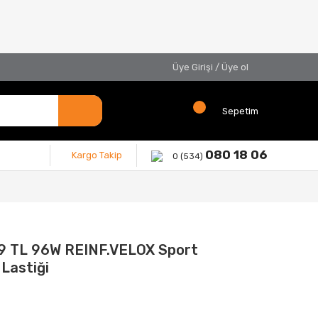
Üye Girişi
/
Üye ol
Sepetim
080 18 06
Kargo Takip
0 (534)
9 TL 96W REINF.VELOX Sport
Lastiği