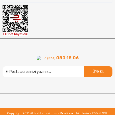
080 18 06
0 (534)
ÜYE OL
Copyright 2021 © lastiksitesi.com - Kredi kartı bilgileriniz 256bit SSL