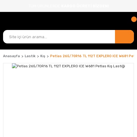
TÜM ÜRÜNLERDE
KARGO ÜCRETİ BİZDEN!
Anasayfa
Lastik
Kış
Petlas 265/70R16 TL 112T EXPLERO ICE W681 Petla