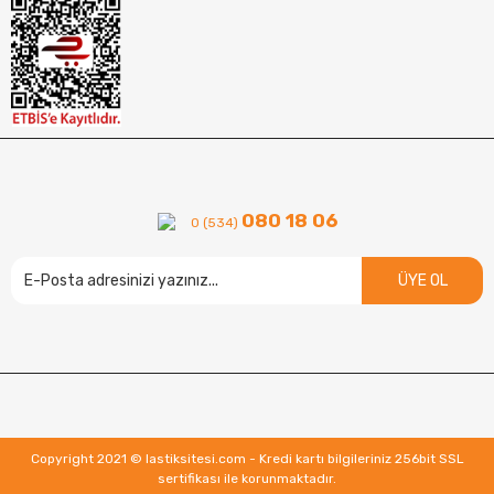
080 18 06
0 (534)
ÜYE OL
Copyright 2021 © lastiksitesi.com - Kredi kartı bilgileriniz 256bit SSL
sertifikası ile korunmaktadır.