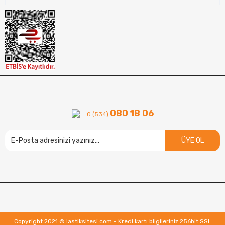
080 18 06
0 (534)
ÜYE OL
Copyright 2021 © lastiksitesi.com - Kredi kartı bilgileriniz 256bit SSL