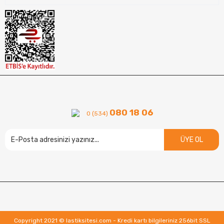
080 18 06
0 (534)
ÜYE OL
Copyright 2021 © lastiksitesi.com - Kredi kartı bilgileriniz 256bit SSL