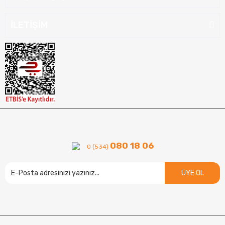
İLETİŞİM
080 18 06
0 (534)
ÜYE OL