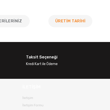
ERILERINIZ
ÜRETİM TARİHİ
 tarafımıza iletebilirsiniz.
Taksit Seçeneği
Kredi Kart ile Ödeme
İLETİŞİM
İletişim
İletişim Formu