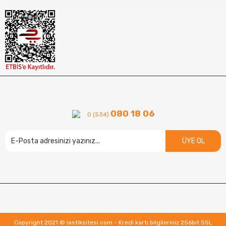
080 18 06
0 (534)
ÜYE OL
Copyright 2021 © lastiksitesi.com - Kredi kartı bilgileriniz 256bit SSL