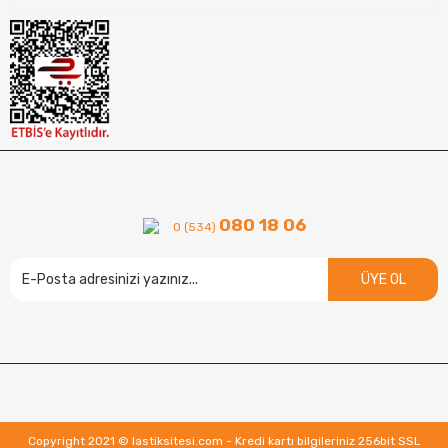
080 18 06
0 (534)
ÜYE OL
Copyright 2021 © lastiksitesi.com - Kredi kartı bilgileriniz 256bit SSL