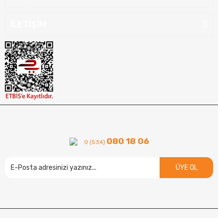
İLETİŞİM
080 18 06
0 (534)
ÜYE OL