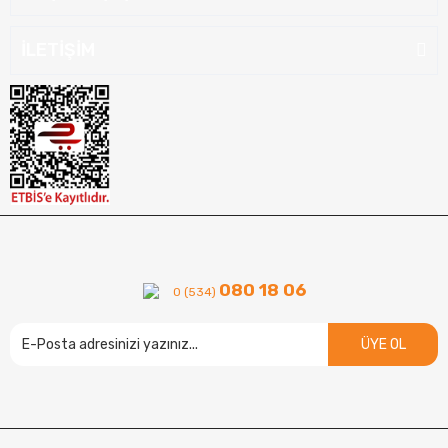
İLETİŞİM
080 18 06
0 (534)
ÜYE OL