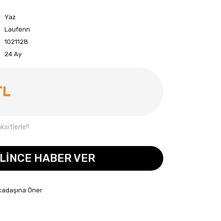
Yaz
Laufenn
1021128
24 Ay
TL
sitlerle!!
LİNCE HABER VER
kadaşına Öner