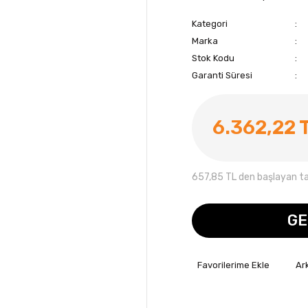
Kategori
Marka
Stok Kodu
Garanti Süresi
6.362,22 
657,85 TL den başlayan tak
GE
Ar