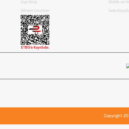
Üye Girişi
Gizlilik ve 
Şifremi Unuttum
İade Koşull
Copyright 2021