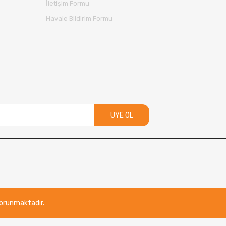
İletişim Formu
Havale Bildirim Formu
ÜYE OL
 korunmaktadır.