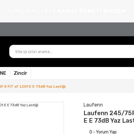
TÜM ÜRÜNLERDE
KARGO ÜCRETİ BİZDEN!
PNE
Zincir
 X FIT aT LC01 E E 73dB Yaz Lastiği
Laufenn
Laufenn 245/75R
E E 73dB Yaz Last
0 - Yorum Yap