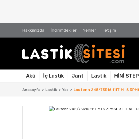
Hakkımızda
İndirimdekiler
Yeniler
İletişim
Akü
İç Lastik
Jant
Lastik
MİNİ STE
Anasayfa
Lastik
Yaz
Laufenn 245/75R16 111T M+S 3PMSF