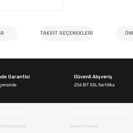
AR
TAKSIT SEÇENEKLERI
ÖN
iğer konularda yetersiz gördüğünüz noktaları öneri formunu kullanarak
Bu ürüne ilk yorumu siz yapın!
ade Garantisi
Güvenli Alışveriş
Yorum Yaz
çerisinde
256 BIT SSL Sertifika
 İŞLEMLERİ
ALIŞVERİŞ İŞLEMLERİ
tış Sözleşmesi
Alışveriş Sepeti