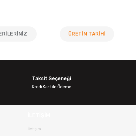
ERILERINIZ
ÜRETİM TARİHİ
 tarafımıza iletebilirsiniz.
Taksit Seçeneği
Kredi Kart ile Ödeme
İLETİŞİM
İletişim