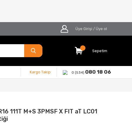
Üye Girişi
/
Üye ol
Sepetim
080 18 06
Kargo Takip
0 (534)
16 111T M+S 3PMSF X FIT aT LC01
iği