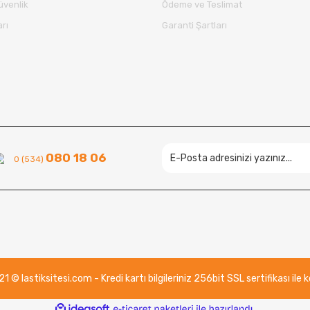
Güvenlik
Ödeme ve Teslimat
arı
Garanti Şartları
Gönder
080 18 06
0 (534)
 © lastiksitesi.com - Kredi kartı bilgileriniz 256bit SSL sertifikası ile
ile
ideasoft
e-