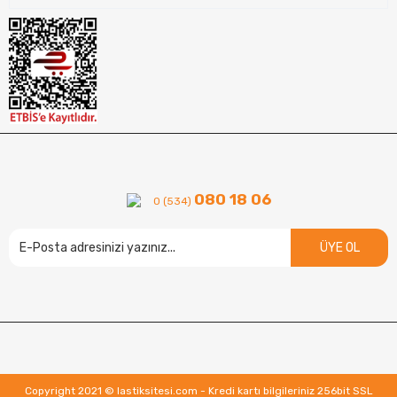
080 18 06
0 (534)
ÜYE OL
Copyright 2021 © lastiksitesi.com - Kredi kartı bilgileriniz 256bit SSL