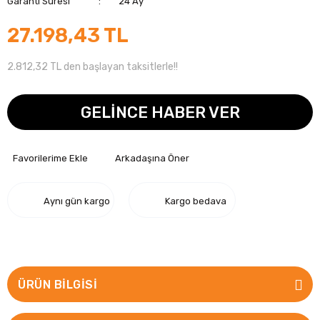
Garanti Süresi
24 Ay
27.198,43 TL
2.812,32 TL den başlayan taksitlerle!!
GELİNCE HABER VER
Arkadaşına Öner
Aynı gün kargo
Kargo bedava
ÜRÜN BILGISI