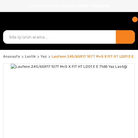
TÜM ÜRÜNLERDE
KARGO ÜCRETİ BİZDEN!
Anasayfa
Lastik
Yaz
Laufenn 245/65R17 107T M+S X FIT HT LD01 E E 71