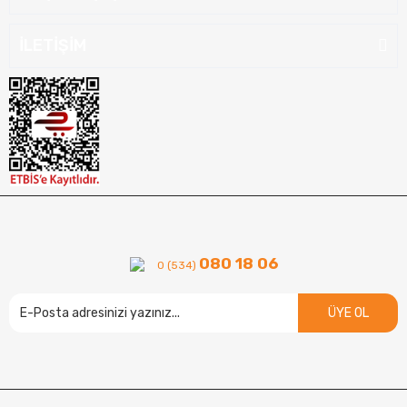
İLETİŞİM
080 18 06
0 (534)
ÜYE OL