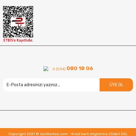
080 18 06
0 (534)
ÜYE OL
Copyright 2021 © lastiksitesi.com - Kredi kartı bilgileriniz 256bit SSL