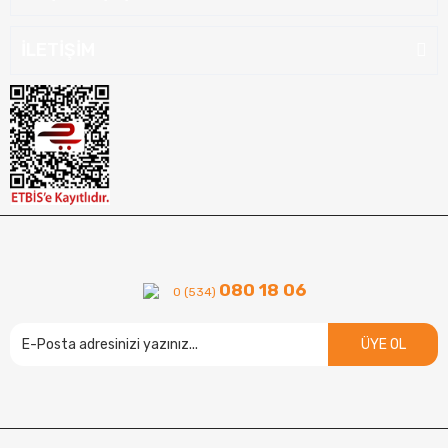
İLETİŞİM
080 18 06
0 (534)
ÜYE OL