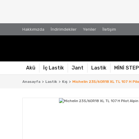
Hakkımızda
İndirimdekiler
Yeniler
İletişim
Akü
İç Lastik
Jant
Lastik
MİNİ STE
Anasayfa
Lastik
Kış
Michelin 235/60R18 XL TL 107 H Pilot