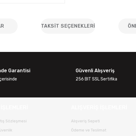
AR
TAKSIT SEÇENEKLERI
ÖN
iğer konularda yetersiz gördüğünüz noktaları öneri formunu kullanarak
Bu ürüne ilk yorumu siz yapın!
ade Garantisi
Güvenli Alışveriş
Yorum Yaz
çerisinde
256 BIT SSL Sertifika
 İŞLEMLERİ
ALIŞVERİŞ İŞLEMLERİ
tış Sözleşmesi
Alışveriş Sepeti
Güvenlik
Ödeme ve Teslimat