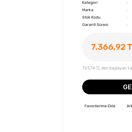
Kategori
Marka
Stok Kodu
Garanti Süresi
7.366,92 
761,74 TL den başlayan taks
GE
Ar