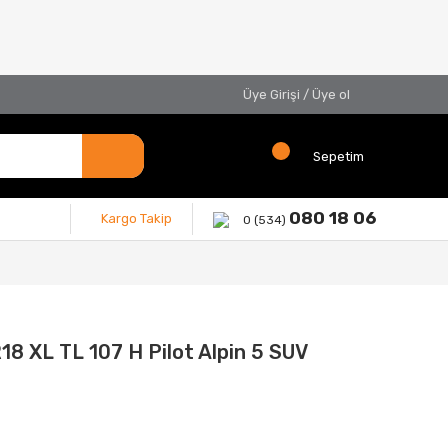
Üye Girişi
/
Üye ol
Sepetim
080 18 06
Kargo Takip
0 (534)
8 XL TL 107 H Pilot Alpin 5 SUV