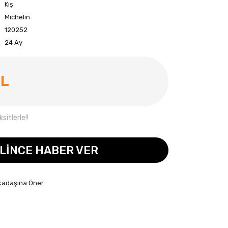
Kış
Michelin
120252
24 Ay
TL
itlerle!!
LİNCE HABER VER
kadaşına Öner