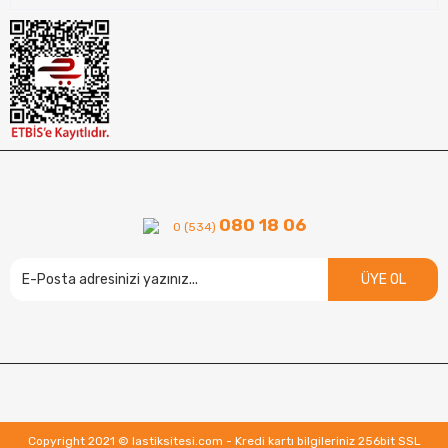
080 18 06
0 (534)
ÜYE OL
Copyright 2021 © lastiksitesi.com - Kredi kartı bilgileriniz 256bit SSL