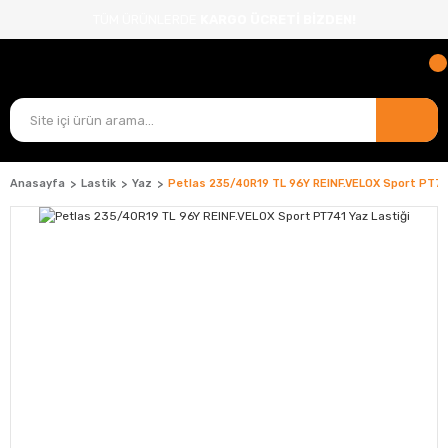
TÜM ÜRÜNLERDE
KARGO ÜCRETİ BİZDEN!
Anasayfa
Lastik
Yaz
Petlas 235/40R19 TL 96Y REINF.VELOX Sport PT74