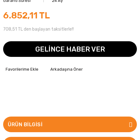
Garanti Süresi
24 Ay
6.852,11 TL
708,51 TL den başlayan taksitlerle!!
GELİNCE HABER VER
Arkadaşına Öner
ÜRÜN BILGISI