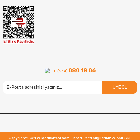
080 18 06
0 (534)
ÜYE OL
Copyright 2021 © lastiksitesi.com - Kredi kartı bilgileriniz 256bit SSL