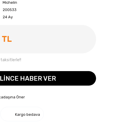
Michelin
200533
24 Ay
 TL
aksitlerle!!
LİNCE HABER VER
kadaşına Öner
Kargo bedava