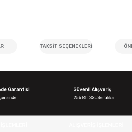
AR
TAKSIT SEÇENEKLERI
ÖN
iğer konularda yetersiz gördüğünüz noktaları öneri formunu kullanarak
Bu ürüne ilk yorumu siz yapın!
ade Garantisi
Güvenli Alışveriş
Yorum Yaz
çerisinde
256 BIT SSL Sertifika
 İŞLEMLERİ
ALIŞVERİŞ İŞLEMLERİ