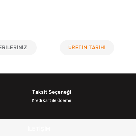
ERILERINIZ
ÜRETİM TARİHİ
 tarafımıza iletebilirsiniz.
Taksit Seçeneği
Kredi Kart ile Ödeme
İLETİŞİM