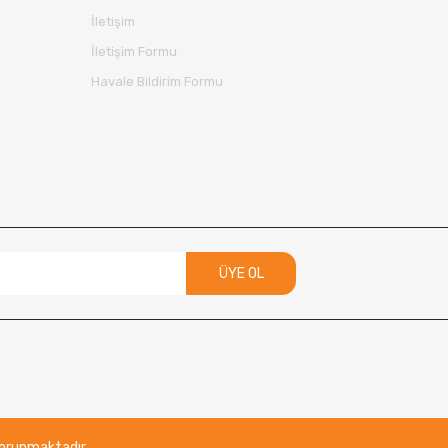
İletişim
İletişim Formu
Havale Bildirim Formu
ÜYE OL
 korunmaktadır.