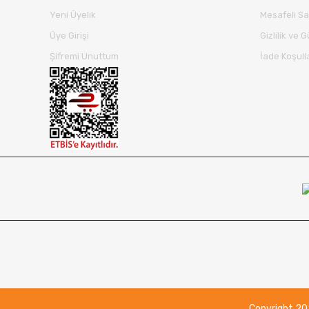
Yeni Üyelik
Mesafeli Sa
Üye Girişi
Gizlilik ve 
Şifremi Unuttum
İade Koşull
Copyright 2021