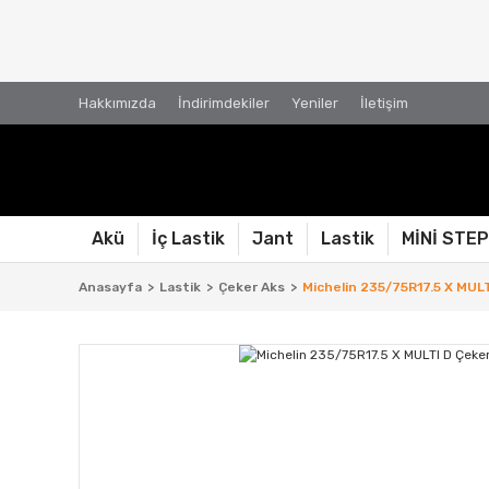
Hakkımızda
İndirimdekiler
Yeniler
İletişim
Akü
İç Lastik
Jant
Lastik
MİNİ STE
Anasayfa
Lastik
Çeker Aks
Michelin 235/75R17.5 X MULT