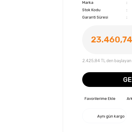
Marka
Stok Kodu
Garanti Süresi
23.460,74
2.425,84 TL den başlayan t
GE
Ar
Aynı gün kargo