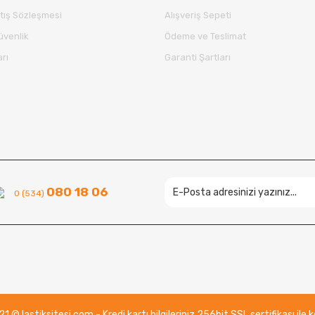
tış Sözleşmesi
Alışveriş Sepeti
Güvenlik
Ödeme ve Teslimat
arı
Garanti Şartları
Gönder
080 18 06
0 (534)
 © lastiksitesi.com - Kredi kartı bilgileriniz 256bit SSL sertifikası ile