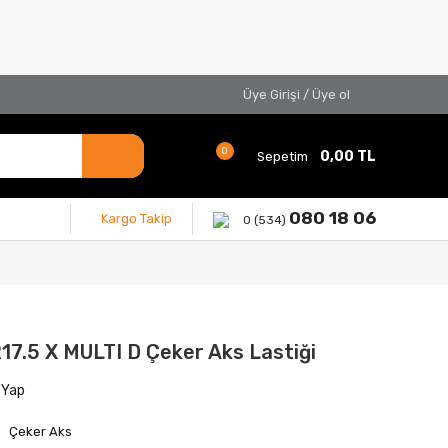
Üye Girişi
/
Üye ol
0
0,00 TL
Sepetim
080 18 06
Kargo Takip
0 (534)
17.5 X MULTI D Çeker Aks Lastiği
 Yap
Çeker Aks