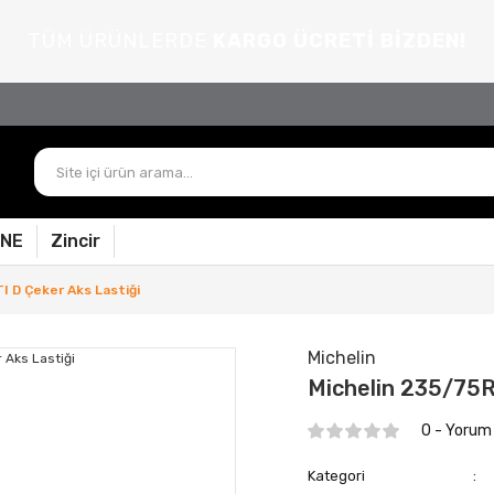
TÜM ÜRÜNLERDE
KARGO ÜCRETİ BİZDEN!
PNE
Zincir
I D Çeker Aks Lastiği
Michelin
Michelin 235/75R
0 - Yorum
Kategori