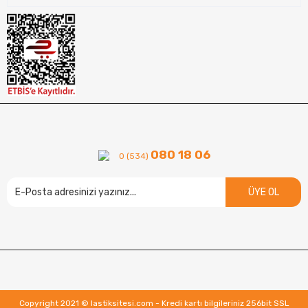
080 18 06
0 (534)
ÜYE OL
Copyright 2021 © lastiksitesi.com - Kredi kartı bilgileriniz 256bit SSL