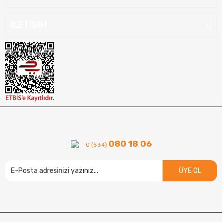
İLETİŞİM
080 18 06
0 (534)
ÜYE OL