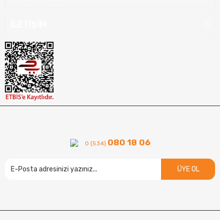
İLETİŞİM
080 18 06
0 (534)
ÜYE OL