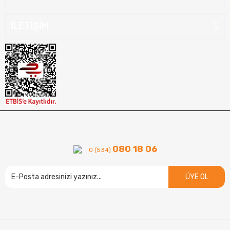
İLETİŞİM
080 18 06
0 (534)
ÜYE OL