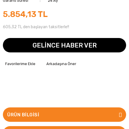
Garanti Süresi
24 Ay
5.854,13 TL
605,32 TL den başlayan taksitlerle!!
GELİNCE HABER VER
Arkadaşına Öner
ÜRÜN BILGISI