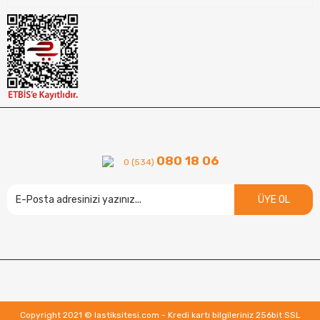
080 18 06
0 (534)
ÜYE OL
Copyright 2021 © lastiksitesi.com - Kredi kartı bilgileriniz 256bit SSL