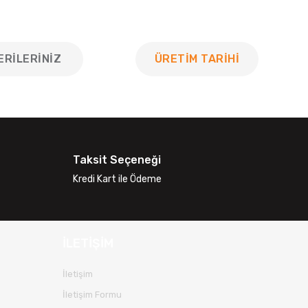
ERILERINIZ
ÜRETİM TARİHİ
 tarafımıza iletebilirsiniz.
Taksit Seçeneği
Kredi Kart ile Ödeme
İLETİŞİM
İletişim
İletişim Formu