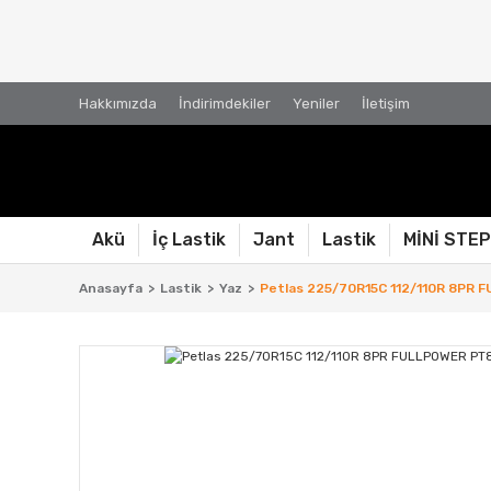
Hakkımızda
İndirimdekiler
Yeniler
İletişim
Akü
İç Lastik
Jant
Lastik
MİNİ STE
Anasayfa
Lastik
Yaz
Petlas 225/70R15C 112/110R 8PR F