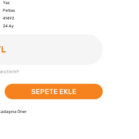
Yaz
Petlas
41492
24 Ay
TL
sitlerle!!
SEPETE EKLE
kadaşına Öner