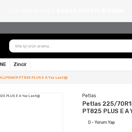
TÜM ÜRÜNLERDE
KARGO ÜCRETİ BİZDEN!
PNE
Zincir
ULLPOWER PT825 PLUS E A Yaz Lastiği
Petlas
Petlas 225/70R
PT825 PLUS E A Y
0 - Yorum Yap