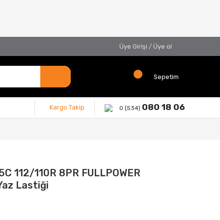
Üye Girişi
/
Üye ol
Sepetim
080 18 06
Kargo Takip
0 (534)
15C 112/110R 8PR FULLPOWER
az Lastiği