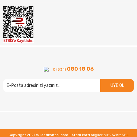
080 18 06
0 (534)
ÜYE OL
Copyright 2021 © lastiksitesi.com - Kredi kartı bilgileriniz 256bit SSL