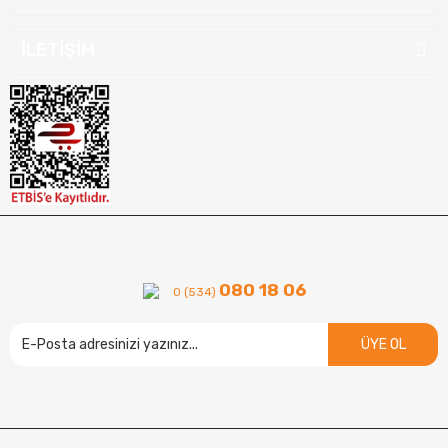
İLETİŞİM
080 18 06
0 (534)
ÜYE OL