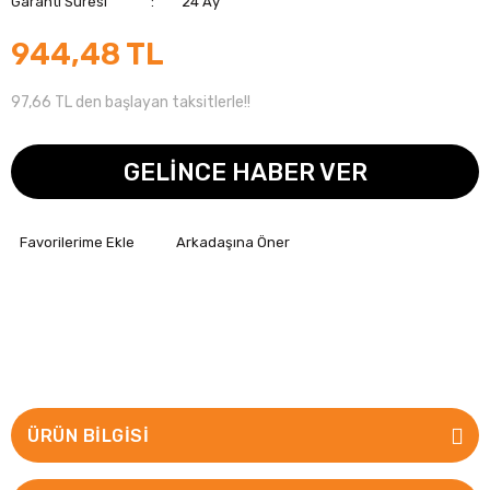
Garanti Süresi
24 Ay
944,48 TL
97,66 TL den başlayan taksitlerle!!
GELİNCE HABER VER
Arkadaşına Öner
ÜRÜN BILGISI