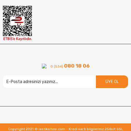
080 18 06
0 (534)
ÜYE OL
Copyright 2021 © lastiksitesi.com - Kredi kartı bilgileriniz 256bit SSL