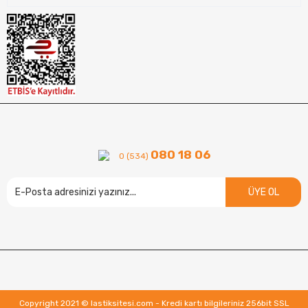
080 18 06
0 (534)
ÜYE OL
Copyright 2021 © lastiksitesi.com - Kredi kartı bilgileriniz 256bit SSL