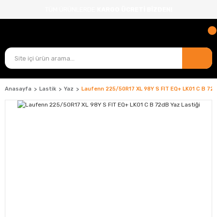
TÜM ÜRÜNLERDE
KARGO ÜCRETİ BİZDEN!
Anasayfa
Lastik
Yaz
Laufenn 225/50R17 XL 98Y S FIT EQ+ LK01 C B 72d