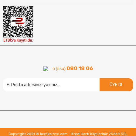
080 18 06
0 (534)
ÜYE OL
Copyright 2021 © lastiksitesi.com - Kredi kartı bilgileriniz 256bit SSL