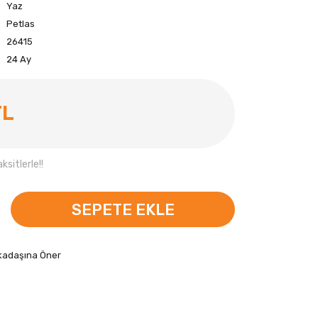
Yaz
Petlas
26415
24 Ay
TL
sitlerle!!
SEPETE EKLE
kadaşına Öner