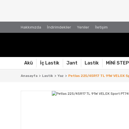
Hakkımızda
İndirimdekiler
Yeniler
İletişim
Akü
İç Lastik
Jant
Lastik
MİNİ STE
Anasayfa
Lastik
Yaz
Petlas 225/45R17 TL 91W VELOX Sp