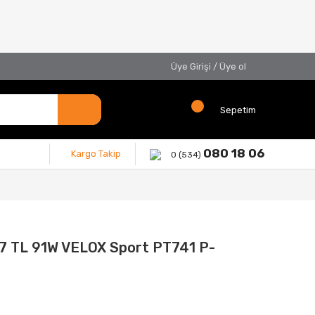
Üye Girişi
/
Üye ol
Sepetim
080 18 06
Kargo Takip
0 (534)
7 TL 91W VELOX Sport PT741 P-