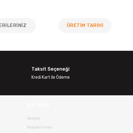
ERILERINIZ
ÜRETİM TARİHİ
 tarafımıza iletebilirsiniz.
Taksit Seçeneği
Kredi Kart ile Ödeme
İLETİŞİM
İletişim
İletişim Formu