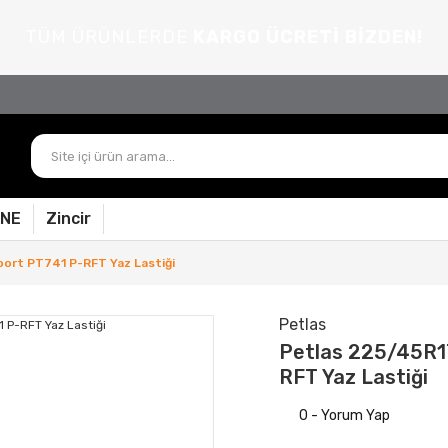
TÜM ÜRÜNLERDE
KARGO ÜCRETİ BİZDEN!
PNE
Zincir
ort PT741 P-RFT Yaz Lastiği
Petlas
Petlas 225/45R1
RFT Yaz Lastiği
0 - Yorum Yap