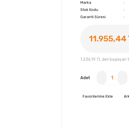
Marka
Stok Kodu
Garanti Süresi
11.955,44
1.236,19 TL den başlayan ta
Adet
Ar