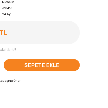
Michelin
310416
24 Ay
 TL
ksitlerle!!
SEPETE EKLE
kadaşına Öner