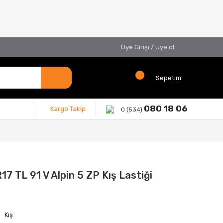
Üye Girişi
/
Üye ol
Sepetim
080 18 06
Kargo Takip
0 (534)
7 TL 91 V Alpin 5 ZP Kış Lastiği
Kış