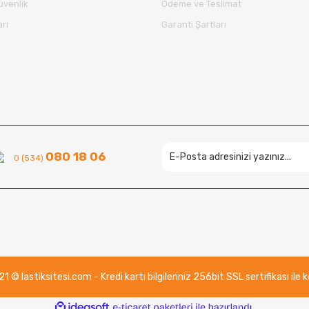
Güvenlik
Ödeme ve Teslimat
arı
Garanti Şartları
Gönder
080 18 06
0 (534)
 © lastiksitesi.com - Kredi kartı bilgileriniz 256bit SSL sertifikası ile
ile
ideasoft
e-