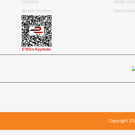
Üye Girişi
Gizlilik ve 
Şifremi Unuttum
İade Koşull
Copyright 2021