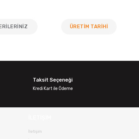
ERILERINIZ
ÜRETİM TARİHİ
 tarafımıza iletebilirsiniz.
Taksit Seçeneği
Kredi Kart ile Ödeme
İLETİŞİM
İletişim