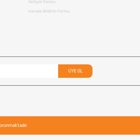
İletişim Formu
Havale Bildirim Formu
ÜYE OL
 korunmaktadır.