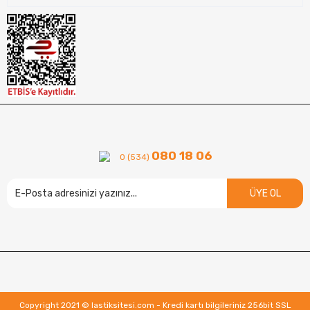
080 18 06
0 (534)
ÜYE OL
Copyright 2021 © lastiksitesi.com - Kredi kartı bilgileriniz 256bit SSL