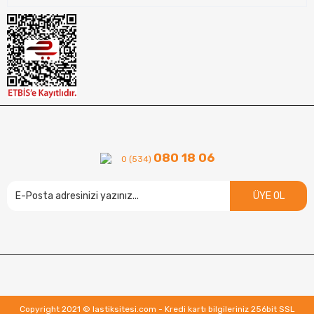
080 18 06
0 (534)
ÜYE OL
Copyright 2021 © lastiksitesi.com - Kredi kartı bilgileriniz 256bit SSL