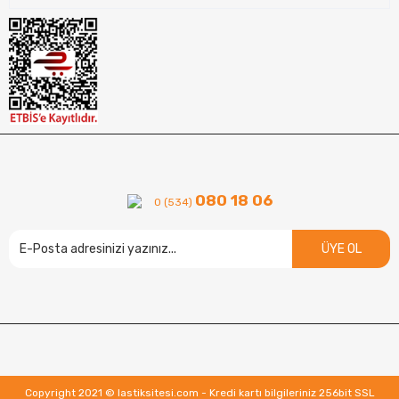
080 18 06
0 (534)
ÜYE OL
Copyright 2021 © lastiksitesi.com - Kredi kartı bilgileriniz 256bit SSL