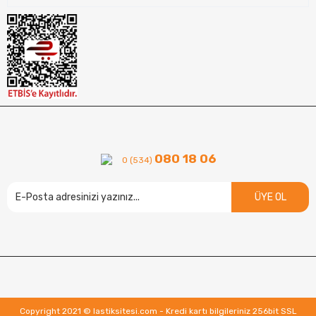
080 18 06
0 (534)
ÜYE OL
Copyright 2021 © lastiksitesi.com - Kredi kartı bilgileriniz 256bit SSL