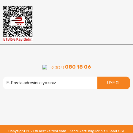
080 18 06
0 (534)
ÜYE OL
Copyright 2021 © lastiksitesi.com - Kredi kartı bilgileriniz 256bit SSL