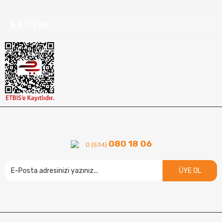
İLETİŞİM
080 18 06
0 (534)
ÜYE OL