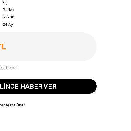
Kış
Petlas
33208
24 Ay
TL
sitlerle!!
LİNCE HABER VER
kadaşına Öner