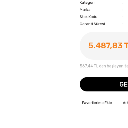
Kategori
Marka
Stok Kodu
Garanti Süresi
5.487,83 
567,44 TL den başlayan tak
GE
Ar