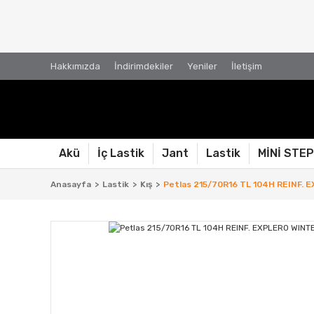
Hakkımızda
İndirimdekiler
Yeniler
İletişim
Akü
İç Lastik
Jant
Lastik
MİNİ STE
Anasayfa
Lastik
Kış
Petlas 215/70R16 TL 104H REINF. E