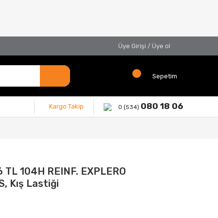
Üye Girişi
/
Üye ol
Sepetim
080 18 06
Kargo Takip
0 (534)
6 TL 104H REINF. EXPLERO
 Kış Lastiği