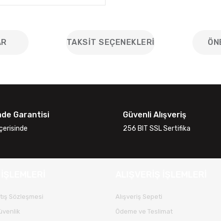
AR
TAKSIT SEÇENEKLERI
ÖN
iğer konularda yetersiz gördüğünüz noktaları öneri formunu kullanarak
Bu ürüne ilk yorumu siz yapın!
ade Garantisi
Güvenli Alışveriş
Yorum Yaz
çerisinde
256 BIT SSL Sertifika
 İŞLEMLERİ
ALIŞVERİŞ İŞLEMLERİ
tış Sözleşmesi
Alışveriş Sepeti
Güvenlik
Ödeme ve Teslimat