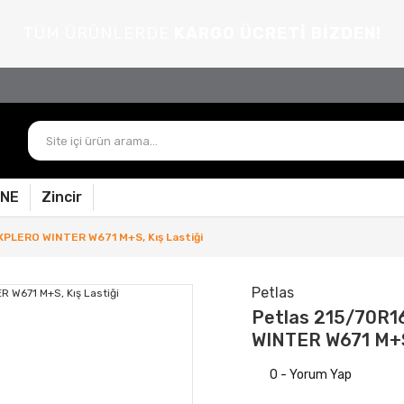
TÜM ÜRÜNLERDE
KARGO ÜCRETİ BİZDEN!
PNE
Zincir
XPLERO WINTER W671 M+S, Kış Lastiği
Petlas
Petlas 215/70R1
WINTER W671 M+S,
0 - Yorum Yap