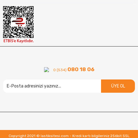
080 18 06
0 (534)
ÜYE OL
Copyright 2021 © lastiksitesi.com - Kredi kartı bilgileriniz 256bit SSL