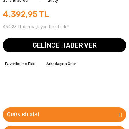
Garanti Süresi
24 Ay
4.392,95 TL
454,23 TL den başlayan taksitlerle!!
GELİNCE HABER VER
Arkadaşına Öner
ÜRÜN BILGISI