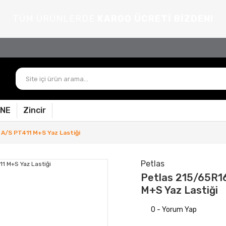
TÜM ÜRÜNLERDE
KARGO ÜCRETİ BİZDEN!
PNE
Zincir
A/S PT411 M+S Yaz Lastiği
Petlas
Petlas 215/65R1
M+S Yaz Lastiği
0 - Yorum Yap