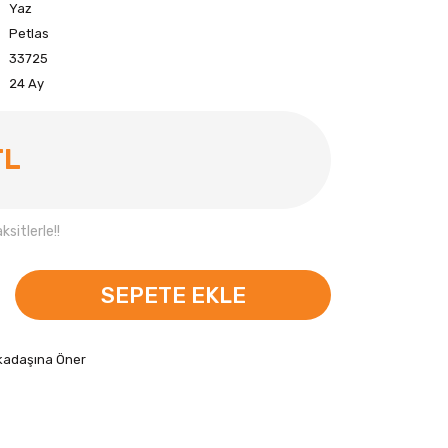
Yaz
Petlas
33725
24 Ay
TL
sitlerle!!
SEPETE EKLE
kadaşına Öner