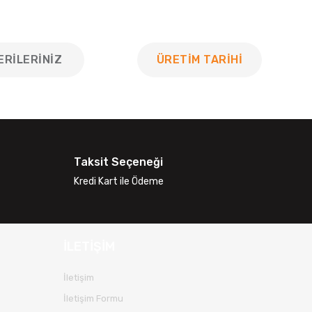
ERILERINIZ
ÜRETİM TARİHİ
 tarafımıza iletebilirsiniz.
Taksit Seçeneği
Kredi Kart ile Ödeme
İLETİŞİM
İletişim
İletişim Formu