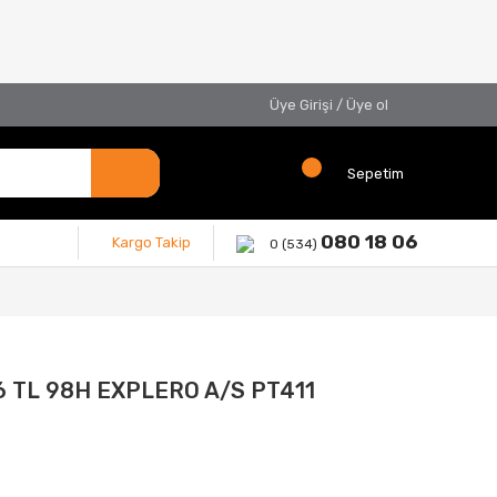
Üye Girişi
/
Üye ol
Sepetim
080 18 06
Kargo Takip
0 (534)
6 TL 98H EXPLERO A/S PT411