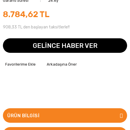
Garanti Süresi
24 Ay
8.784,62 TL
908,33 TL den başlayan taksitlerle!!
GELİNCE HABER VER
Arkadaşına Öner
ÜRÜN BILGISI