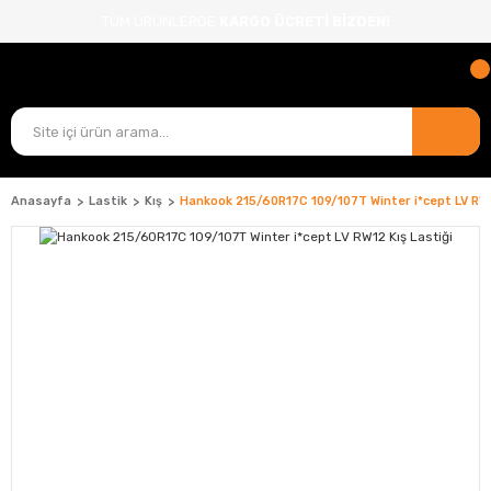
TÜM ÜRÜNLERDE
KARGO ÜCRETİ BİZDEN!
Anasayfa
Lastik
Kış
Hankook 215/60R17C 109/107T Winter i*cept LV RW1