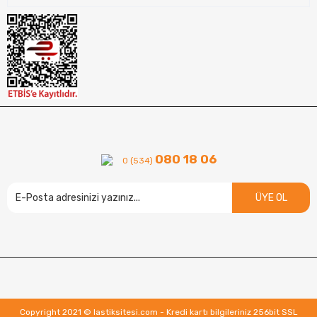
080 18 06
0 (534)
ÜYE OL
Copyright 2021 © lastiksitesi.com - Kredi kartı bilgileriniz 256bit SSL