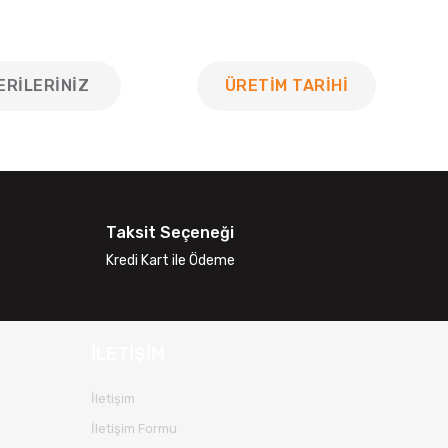
ERILERINIZ
ÜRETİM TARİHİ
 tarafımıza iletebilirsiniz.
Taksit Seçeneği
Kredi Kart ile Ödeme
İLETİŞİM
İletişim
İletişim Formu