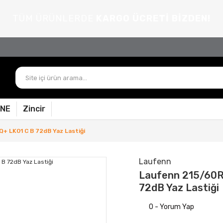
TÜM ÜRÜNLERDE
KARGO ÜCRETİ BİZDEN!
PNE
Zincir
+ LK01 C B 72dB Yaz Lastiği
Laufenn
Laufenn 215/60R
72dB Yaz Lastiği
0 - Yorum Yap