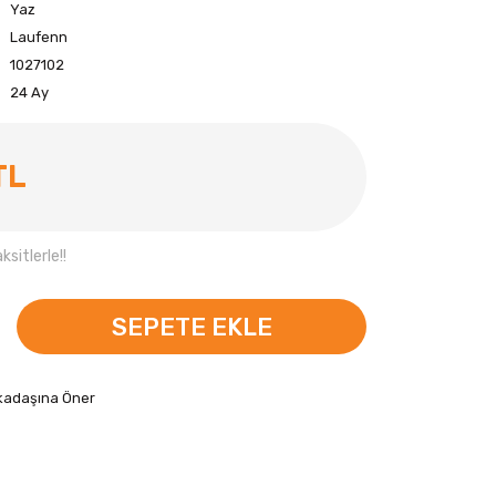
Yaz
Laufenn
1027102
24 Ay
TL
sitlerle!!
SEPETE EKLE
kadaşına Öner