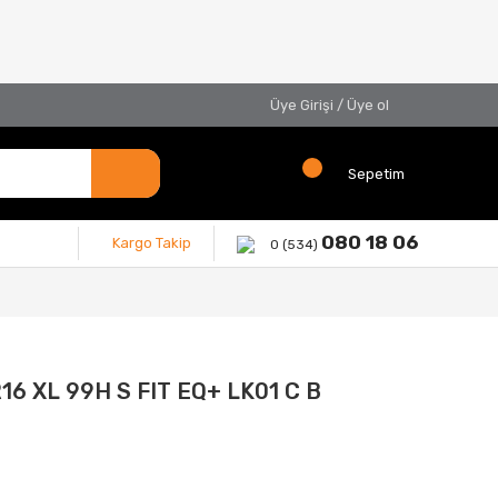
Üye Girişi
/
Üye ol
Sepetim
080 18 06
Kargo Takip
0 (534)
16 XL 99H S FIT EQ+ LK01 C B