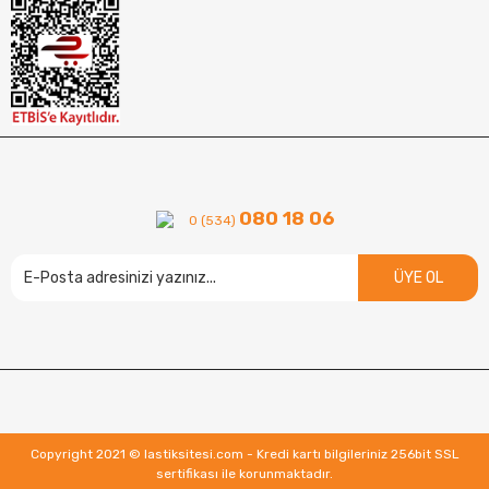
080 18 06
0 (534)
ÜYE OL
Copyright 2021 © lastiksitesi.com - Kredi kartı bilgileriniz 256bit SSL
sertifikası ile korunmaktadır.