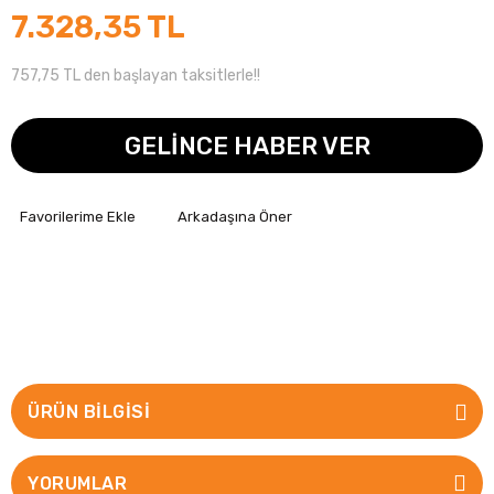
7.328,35 TL
757,75 TL den başlayan taksitlerle!!
GELİNCE HABER VER
Arkadaşına Öner
ÜRÜN BILGISI
YORUMLAR