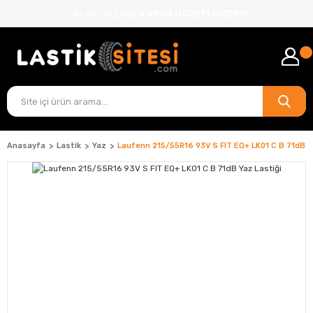
TÜM ÜRÜNLERDE
KARGO ÜCRETİ BİZDEN!
Anasayfa
Lastik
Yaz
Laufenn 215/55R16 93V S FIT EQ+ LK01 C B 71dB Y