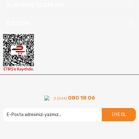
ALIŞVERİŞ İŞLEMLERİ
İLETİŞİM
080 18 06
0 (534)
ÜYE OL