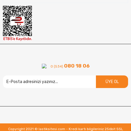
080 18 06
0 (534)
ÜYE OL
Copyright 2021 © lastiksitesi.com - Kredi kartı bilgileriniz 256bit SSL