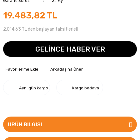
Garanti Süresi
24 Ay
19.483,82 TL
2.014,63 TL den başlayan taksitlerle!!
GELİNCE HABER VER
Arkadaşına Öner
Aynı gün kargo
Kargo bedava
ÜRÜN BILGISI