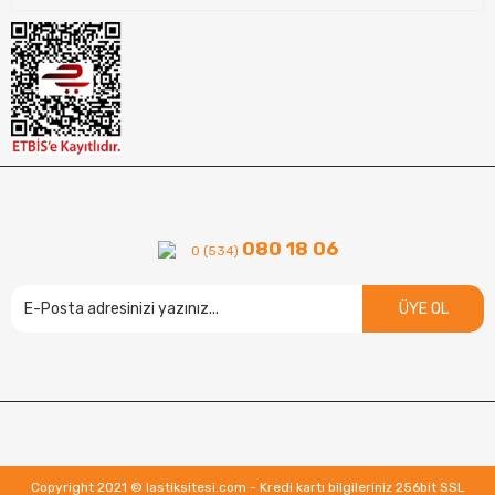
080 18 06
0 (534)
ÜYE OL
Copyright 2021 © lastiksitesi.com - Kredi kartı bilgileriniz 256bit SSL